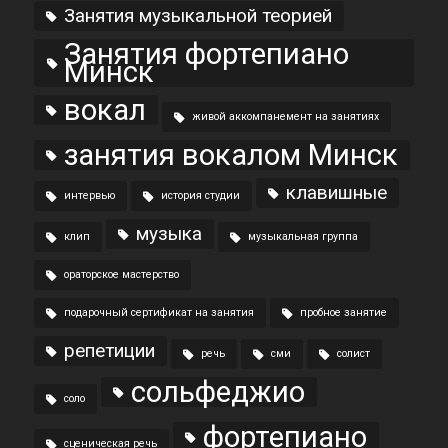
Занятия музыкальной теорией
Занятия фортепиано
Минск
вокал
живой аккомпанемент на занятиях
занятия вокалом Минск
клавишные
интервью
история студии
музыка
клип
музыкальная группа
ораторское мастерство
подарочный сертификат на занятия
пробное занятие
репетиции
речь
сми
солист
сольфеджио
соло
фортепиано
сценическая речь